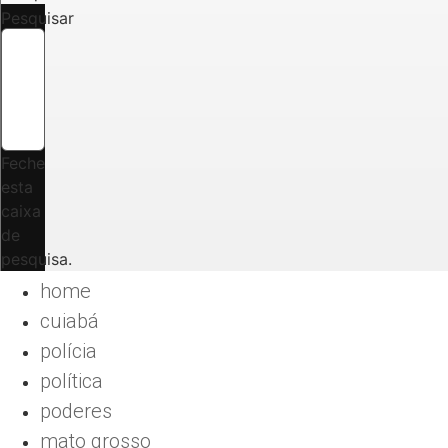
Pesquisar
Feche
esta
caixa
de
pesquisa.
home
cuiabá
polícia
política
poderes
mato grosso