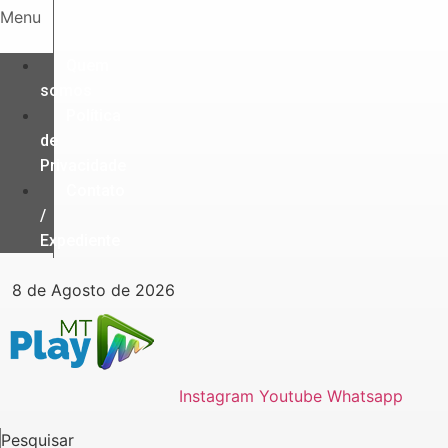
Ir
Menu
para
o
Quem
conteúdo
somos
Política
de
Privacidade
Contato
/
Expediente
8 de Agosto de 2026
Instagram
Youtube
Whatsapp
Pesquisar