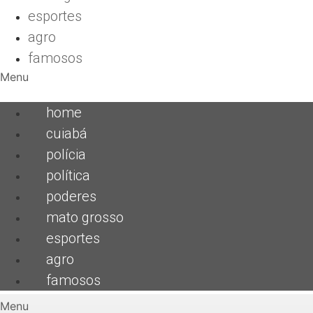
esportes
agro
famosos
Menu
home
cuiabá
polícia
política
poderes
mato grosso
esportes
agro
famosos
Menu