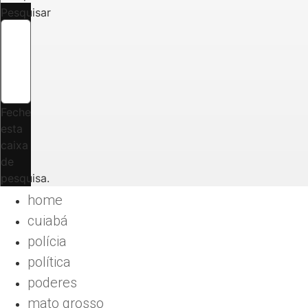
Pesquisar
Feche
esta
caixa
de
pesquisa.
home
cuiabá
polícia
política
poderes
mato grosso