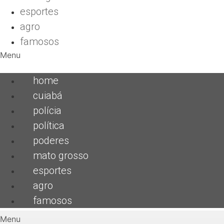
esportes
agro
famosos
Menu
home
cuiabá
polícia
política
poderes
mato grosso
esportes
agro
famosos
Menu