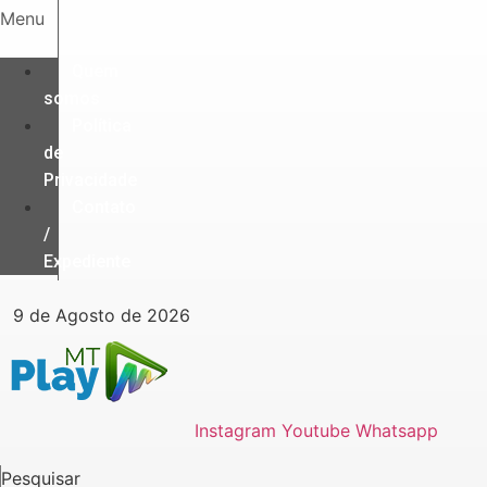
Ir
Menu
para
o
Quem
conteúdo
somos
Política
de
Privacidade
Contato
/
Expediente
9 de Agosto de 2026
Instagram
Youtube
Whatsapp
Pesquisar