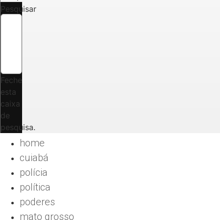
Pesquisar
Feche
esta
caixa
de
pesquisa.
home
cuiabá
polícia
política
poderes
mato grosso