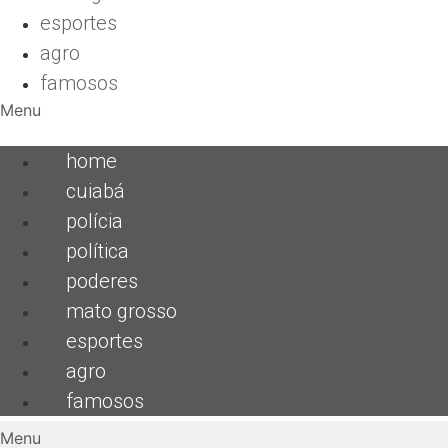
esportes
agro
famosos
Menu
home
cuiabá
polícia
política
poderes
mato grosso
esportes
agro
famosos
Menu