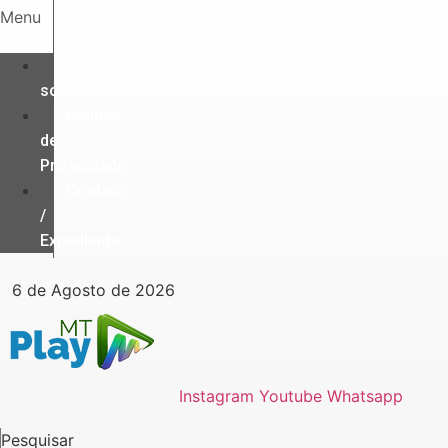
Ir
Menu
para
o
Quem
conteúdo
somos
Política
de
Privacidade
Contato
/
Expediente
6 de Agosto de 2026
Instagram
Youtube
Whatsapp
Pesquisar