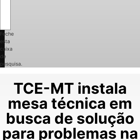
Feche
esta
caixa
de
pesquisa.
TCE-MT instala
mesa técnica em
busca de solução
para problemas na