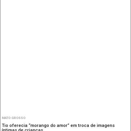
MATO GROSSO
Tio oferecia “morango do amor” em troca de imagens
íntimas de crianças