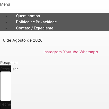
Ir
Menu
para
o
Quem somos
conteúdo
Política de Privacidade
Contato / Expediente
6 de Agosto de 2026
Instagram
Youtube
Whatsapp
Pesquisar
Pesquisar
Feche