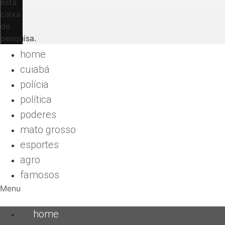
esta
caixa
de
pesquisa.
home
cuiabá
polícia
política
poderes
mato grosso
esportes
agro
famosos
Menu
home