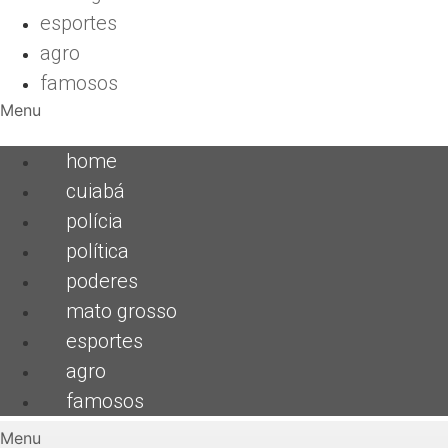
esportes
agro
famosos
Menu
home
cuiabá
polícia
política
poderes
mato grosso
esportes
agro
famosos
Menu