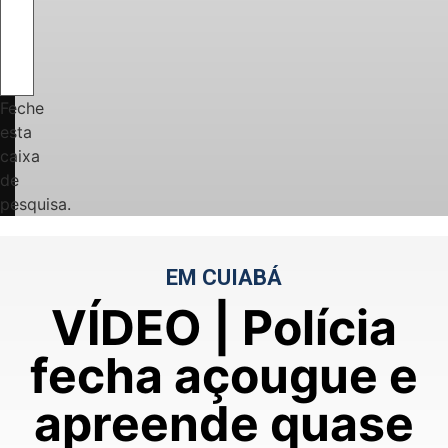
Feche
esta
caixa
de
pesquisa.
EM CUIABÁ
VÍDEO | Polícia
fecha açougue e
apreende quase