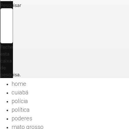
Pesquisar
Feche
esta
caixa
de
pesquisa.
home
cuiabá
polícia
política
poderes
mato grosso