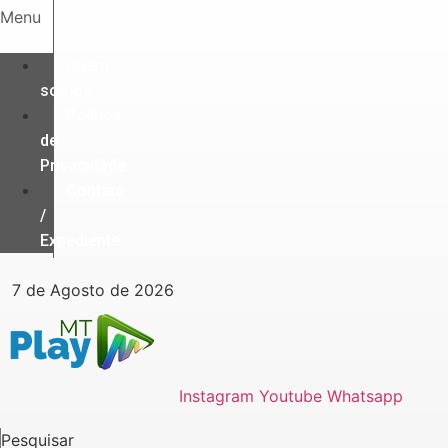
Ir
Menu
para
o
Quem
conteúdo
somos
Política
de
Privacidade
Contato
/
Expediente
7 de Agosto de 2026
Instagram
Youtube
Whatsapp
Pesquisar