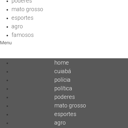
poderes
mato grosso
esportes
agro
famosos
Menu
home
cuiabá
polícia
política
poderes
mato grosso
esportes
agro