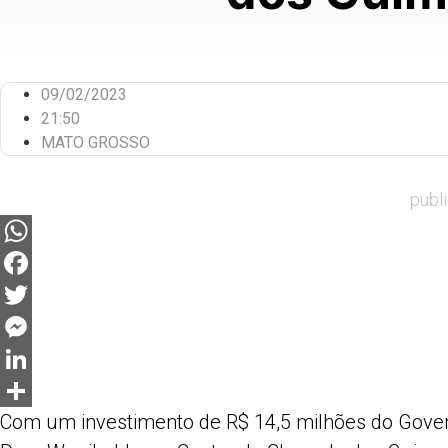
09/02/2023
21:50
MATO GROSSO
publ
WhatsApp
Facebook
Twitter
Messenger
LinkedIn
Com um investimento de R$ 14,5 milhões do Gover
Share