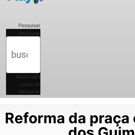
Pesquisar
Pesquisar
Feche esta
caixa de
pesquisa.
Reforma da praça 
dos Guim