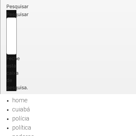
Pesquisar
Pesquisar
Feche
esta
caixa
de
pesquisa.
home
cuiabá
polícia
política