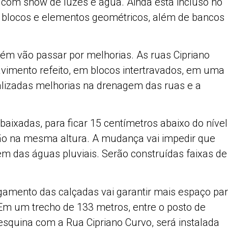
, com show de luzes e água. Ainda está incluso no
m blocos e elementos geométricos, além de bancos
m vão passar por melhorias. As ruas Cipriano
avimento refeito, em blocos intertravados, em uma
lizadas melhorias na drenagem das ruas e a
aixadas, para ficar 15 centímetros abaixo do nível
ão na mesma altura. A mudança vai impedir que
 das águas pluviais. Serão construídas faixas de
gamento das calçadas vai garantir mais espaço pa
 Em um trecho de 133 metros, entre o posto de
esquina com a Rua Cipriano Curvo, será instalada