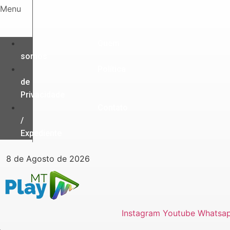
Ir
Menu
para
o
conteúdo
Quem
somos
Política
de
Privacidade
Contato
/
Expediente
8 de Agosto de 2026
Instagram
Youtube
Whatsa