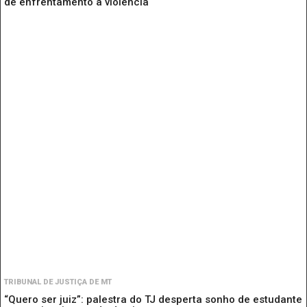
de enfrentamento à violência
TRIBUNAL DE JUSTIÇA DE MT
“Quero ser juiz”: palestra do TJ desperta sonho de estudante