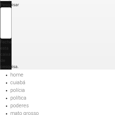
Pesquisar
Feche
esta
caixa
de
pesquisa.
home
cuiabá
polícia
política
poderes
mato grosso