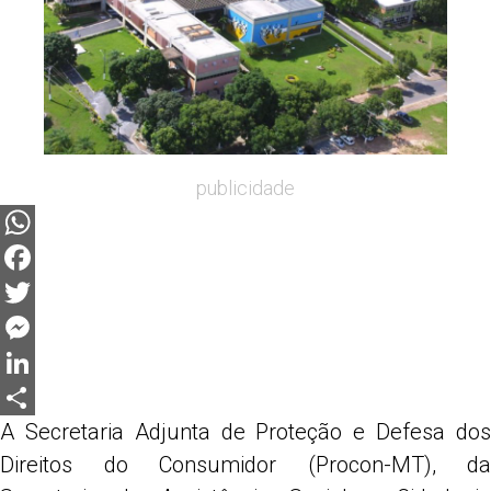
publicidade
WhatsApp
Facebook
Twitter
Messenger
LinkedIn
A Secretaria Adjunta de Proteção e Defesa dos
Share
Direitos do Consumidor (Procon-MT), da