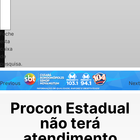
Feche
esta
caixa
de
pesquisa.
Previous
Next
Procon Estadual
não terá
atendimento