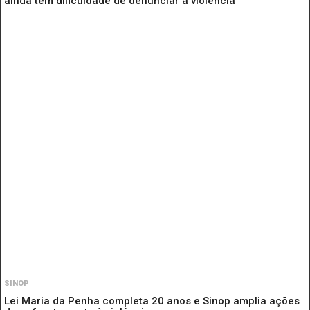
ainda têm dificuldade de denunciar a violência
SINOP
Lei Maria da Penha completa 20 anos e Sinop amplia ações