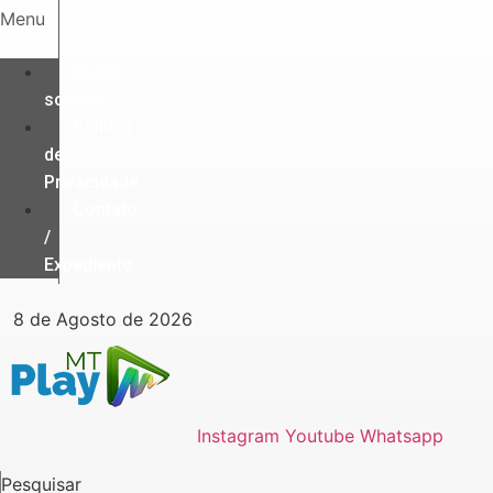
Ir
Menu
para
o
Quem
conteúdo
somos
Política
de
Privacidade
Contato
/
Expediente
8 de Agosto de 2026
Instagram
Youtube
Whatsapp
Pesquisar