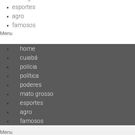
esportes
agro
famosos
Menu
home
cuiabá
polícia
política
poderes
mato grosso
esportes
agro
famosos
Menu