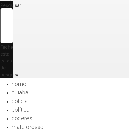
Pesquisar
Feche
esta
caixa
de
pesquisa.
home
cuiabá
polícia
política
poderes
mato grosso