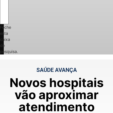
Feche
esta
caixa
de
pesquisa.
SAÚDE AVANÇA
Novos hospitais
vão aproximar
atendimento