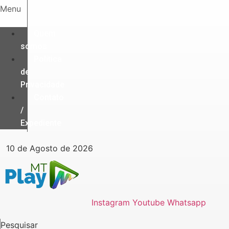
Ir
Menu
para
o
Quem
conteúdo
somos
Política
de
Privacidade
Contato
/
Expediente
10 de Agosto de 2026
Instagram
Youtube
Whatsapp
Pesquisar