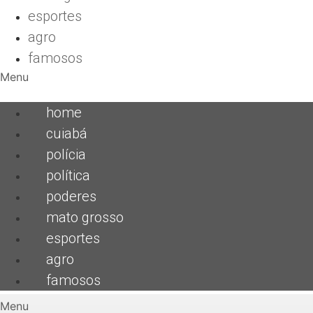
esportes
agro
famosos
Menu
home
cuiabá
polícia
política
poderes
mato grosso
esportes
agro
famosos
Menu