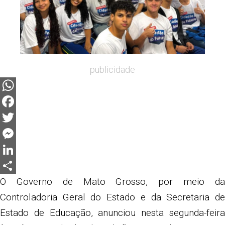
publicidade
WhatsApp
Facebook
Twitter
Messenger
LinkedIn
Share
O Governo de Mato Grosso, por meio da
Controladoria Geral do Estado e da Secretaria de
Estado de Educação, anunciou nesta segunda-feira