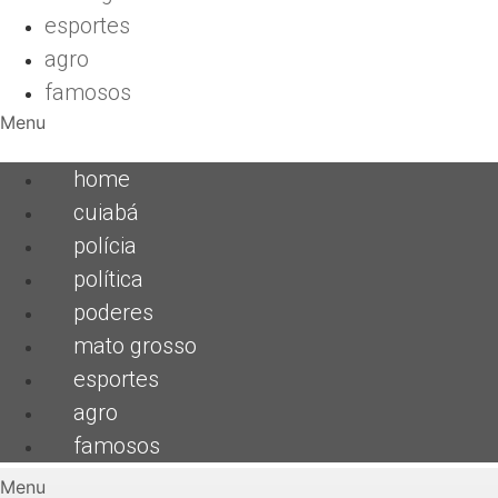
esportes
agro
famosos
Menu
home
cuiabá
polícia
política
poderes
mato grosso
esportes
agro
famosos
Menu