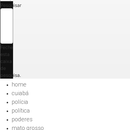
Pesquisar
Feche
esta
caixa
de
pesquisa.
home
cuiabá
polícia
política
poderes
mato grosso