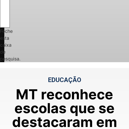
Feche
esta
caixa
de
pesquisa.
EDUCAÇÃO
MT reconhece
escolas que se
destacaram em