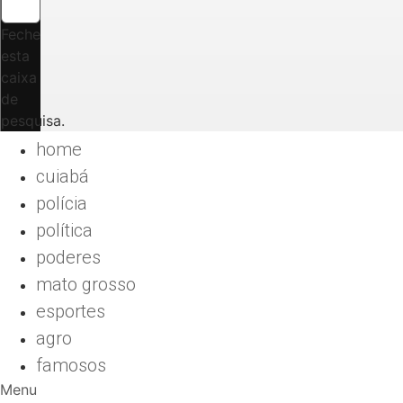
Feche
esta
caixa
de
pesquisa.
home
cuiabá
polícia
política
poderes
mato grosso
esportes
agro
famosos
Menu