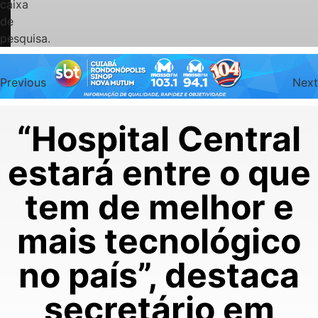
caixa
de
pesquisa.
Previous
Next
“Hospital Central
estará entre o que
tem de melhor e
mais tecnológico
no país”, destaca
secretário em