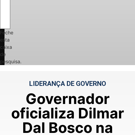
Feche
esta
caixa
de
pesquisa.
LIDERANÇA DE GOVERNO
Governador
oficializa Dilmar
Dal Bosco na