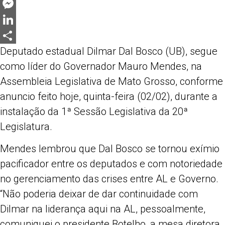
Twitter
Messenger
LinkedIn
Deputado estadual Dilmar Dal Bosco (UB), segue
Share
como líder do Governador Mauro Mendes, na
Assembleia Legislativa de Mato Grosso, conforme
anuncio feito hoje, quinta-feira (02/02), durante a
instalação da 1ª Sessão Legislativa da 20ª
Legislatura.
Mendes lembrou que Dal Bosco se tornou exímio
pacificador entre os deputados e com notoriedade
no gerenciamento das crises entre AL e Governo.
“Não poderia deixar de dar continuidade com
Dilmar na liderança aqui na AL, pessoalmente,
comuniquei o presidente Botelho, a mesa diretora