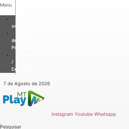
Ir
Menu
para
o
Quem
conteúdo
somos
Política
de
Privacidade
Contato
/
Expediente
7 de Agosto de 2026
Instagram
Youtube
Whatsapp
Pesquisar