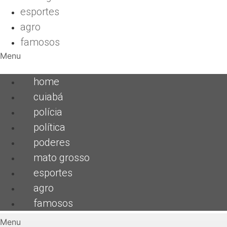
esportes
agro
famosos
Menu
home
cuiabá
polícia
política
poderes
mato grosso
esportes
agro
famosos
Menu