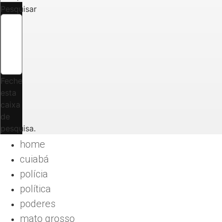
Pesquisar
Feche
esta
caixa
de
pesquisa.
home
cuiabá
polícia
política
poderes
mato grosso