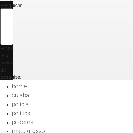
Pesquisar
Feche
esta
caixa
de
pesquisa.
home
cuiabá
polícia
política
poderes
mato grosso