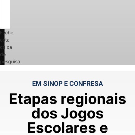
Feche
esta
caixa
de
pesquisa.
EM SINOP E CONFRESA
Etapas regionais
dos Jogos
Escolares e