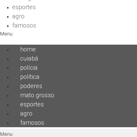
esportes
agro
famosos
Menu
home
cuiabá
polícia
política
poderes
mato grosso
esportes
agro
famosos
Menu