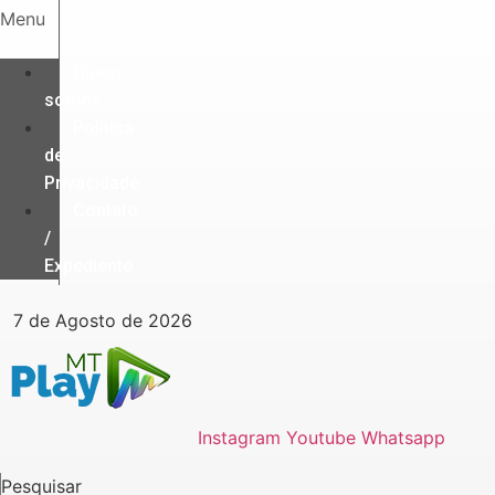
Ir
Menu
para
o
Quem
conteúdo
somos
Política
de
Privacidade
Contato
/
Expediente
7 de Agosto de 2026
Instagram
Youtube
Whatsapp
Pesquisar