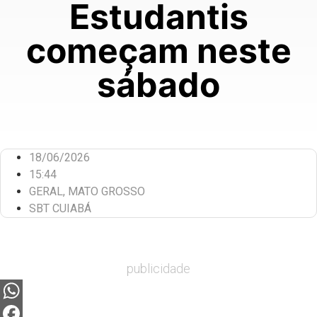
Estudantis
começam neste
sábado
18/06/2026
15:44
GERAL
,
MATO GROSSO
SBT CUIABÁ
publicidade
WhatsApp