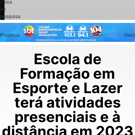
caixa
de
pesquisa.
Previous
Next
Escola de
Formação em
Esporte e Lazer
terá atividades
presenciais e à
distância em 2023