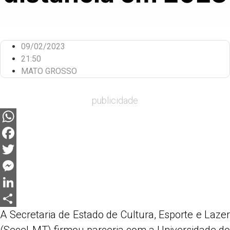
09/02/2023
21:50
MATO GROSSO
publicidade
WhatsApp
Facebook
Twitter
Messenger
LinkedIn
A Secretaria de Estado de Cultura, Esporte e Lazer
Share