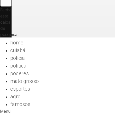
Feche
esta
caixa
de
pesquisa.
home
cuiabá
polícia
política
poderes
mato grosso
esportes
agro
famosos
Menu