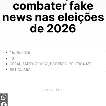
combater fake
news nas eleições
de 2026
16/06/2026
18:11
GERAL
,
MATO GROSSO
,
PODERES
,
POLÍTICA MT
SBT CUIABÁ
publicidade
WhatsApp