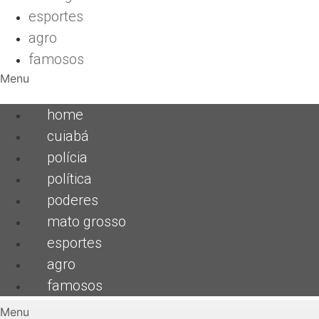
esportes
agro
famosos
Menu
home
cuiabá
polícia
política
poderes
mato grosso
esportes
agro
famosos
Menu