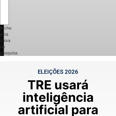
Feche
esta
caixa
de
pesquisa.
ELEIÇÕES 2026
TRE usará
inteligência
artificial para