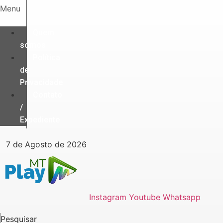
Ir
Menu
para
o
Quem
conteúdo
somos
Política
de
Privacidade
Contato
/
Expediente
7 de Agosto de 2026
Instagram
Youtube
Whatsapp
Pesquisar