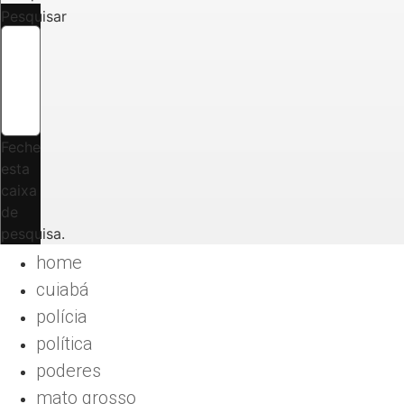
Pesquisar
Feche
esta
caixa
de
pesquisa.
home
cuiabá
polícia
política
poderes
mato grosso