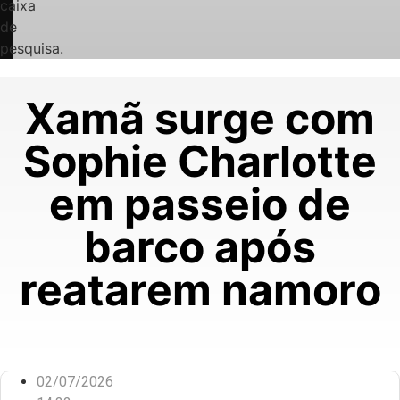
caixa
de
pesquisa.
Xamã surge com
Sophie Charlotte
em passeio de
barco após
reatarem namoro
02/07/2026