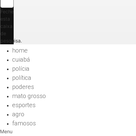
Feche
esta
caixa
de
pesquisa.
home
cuiabá
polícia
política
poderes
mato grosso
esportes
agro
famosos
Menu