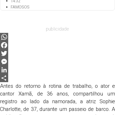
14:32
FAMOSOS
publicidade
WhatsApp
Facebook
Twitter
Messenger
LinkedIn
Antes do retorno à rotina de trabalho, o ator e
Share
cantor
Xamã
, de 36 anos, compartilhou u
registro ao lado da namorada, a atriz
Sophie
Charlotte
, de 37, durante um passeio de barco. A