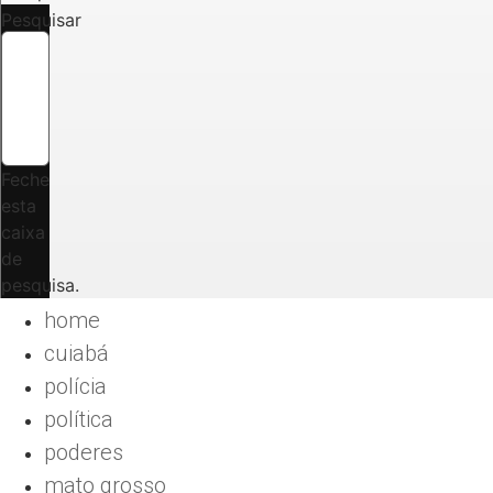
Pesquisar
Feche
esta
caixa
de
pesquisa.
home
cuiabá
polícia
política
poderes
mato grosso