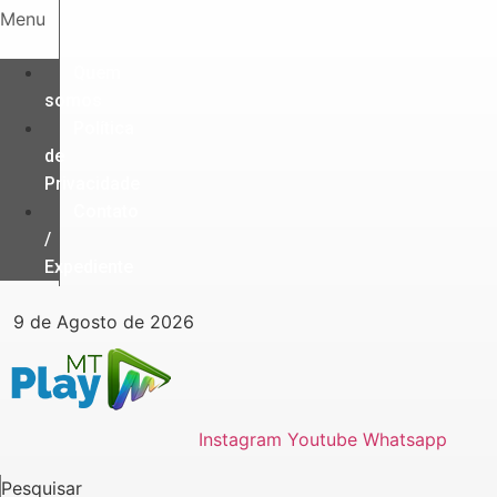
Ir
Menu
para
o
Quem
conteúdo
somos
Política
de
Privacidade
Contato
/
Expediente
9 de Agosto de 2026
Instagram
Youtube
Whatsapp
Pesquisar