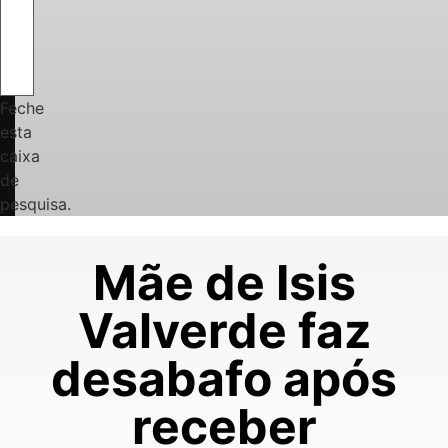
Feche
esta
caixa
de
pesquisa.
Mãe de Isis
Valverde faz
desabafo após
receber