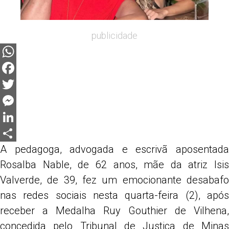
publicidade
WhatsApp
Facebook
Twitter
Messenger
LinkedIn
A pedagoga, advogada e escrivã aposentada
Share
Rosalba Nable, de 62 anos, mãe da atriz Isis
Valverde, de 39, fez um emocionante desabafo
nas redes sociais nesta quarta-feira (2), após
receber a Medalha Ruy Gouthier de Vilhena,
concedida pelo Tribunal de Justiça de Minas