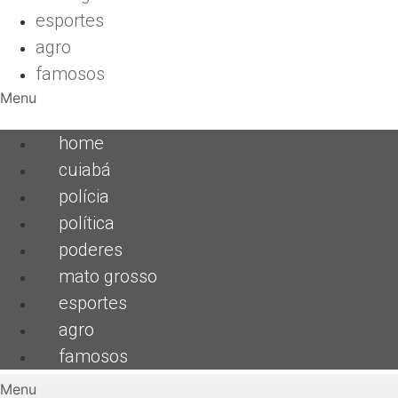
esportes
agro
famosos
Menu
home
cuiabá
polícia
política
poderes
mato grosso
esportes
agro
famosos
Menu