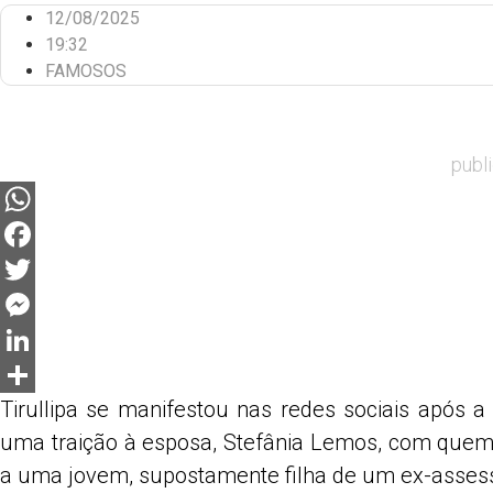
12/08/2025
19:32
FAMOSOS
publ
WhatsApp
Facebook
Twitter
Messenger
LinkedIn
Tirullipa se manifestou nas redes sociais após
Share
uma traição à esposa, Stefânia Lemos, com quem 
a uma jovem, supostamente filha de um ex-assess