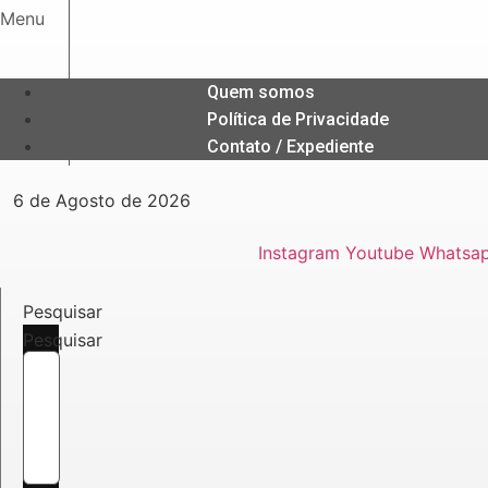
Ir
Menu
para
o
conteúdo
Quem somos
Política de Privacidade
Contato / Expediente
6 de Agosto de 2026
Instagram
Youtube
Whatsa
Pesquisar
Pesquisar