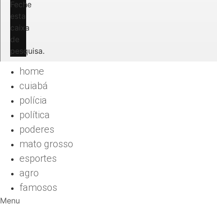
Feche
esta
caixa
de
pesquisa.
home
cuiabá
polícia
política
poderes
mato grosso
esportes
agro
famosos
Menu