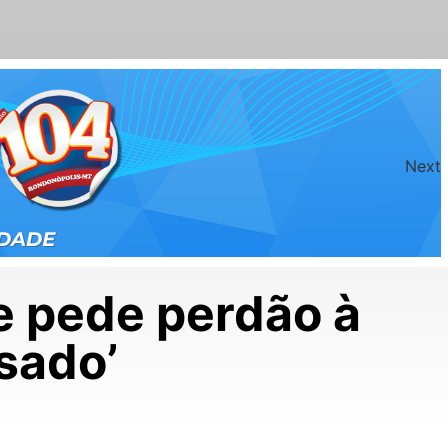
Next
 e pede perdão à
ssado’