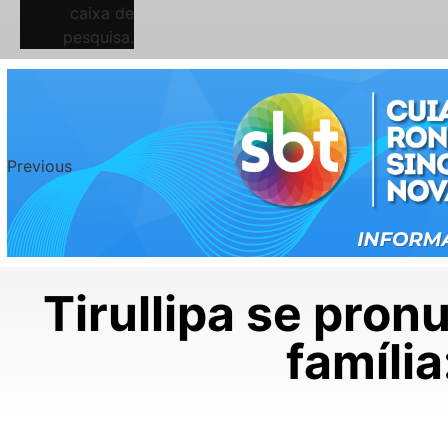
caixa de
pesquisa.
Previous
Tirullipa se pron
famíli