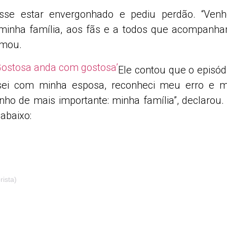
isse estar envergonhado e pediu perdão. “Venh
minha família, aos fãs e a todos que acompanh
rmou.
‘Gostosa anda com gostosa’
Ele contou que o episód
ersei com minha esposa, reconheci meu erro e 
ho de mais importante: minha família”, declarou.
abaixo:
rista)