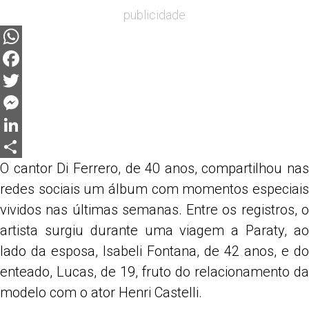
publicidade
WhatsApp
Facebook
Twitter
Messenger
LinkedIn
O cantor
Di Ferrero
, de 40 anos, compartilhou nas
Share
redes sociais um álbum com momentos especiais
vividos nas últimas semanas. Entre os registros, o
artista surgiu durante uma viagem a
Paraty
, a
lado da esposa,
Isabeli Fontana
, de 42 anos, e do
enteado, Lucas, de 19, fruto do relacionamento da
modelo com o ator
Henri Castelli
.