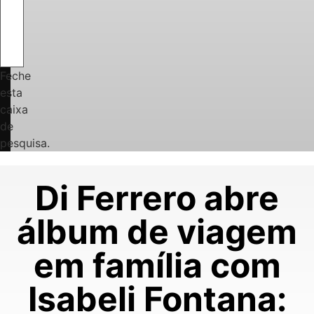
Feche
esta
caixa
de
pesquisa.
Di Ferrero abre
álbum de viagem
em família com
Isabeli Fontana: