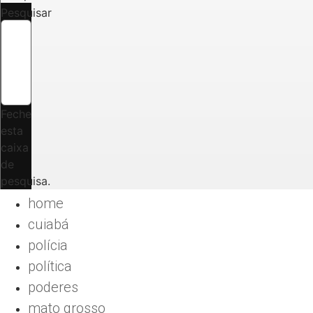
Pesquisar
Feche
esta
caixa
de
pesquisa.
home
cuiabá
polícia
política
poderes
mato grosso