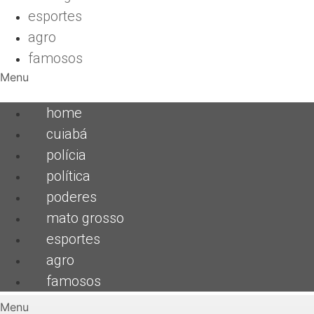
esportes
agro
famosos
Menu
home
cuiabá
polícia
política
poderes
mato grosso
esportes
agro
famosos
Menu