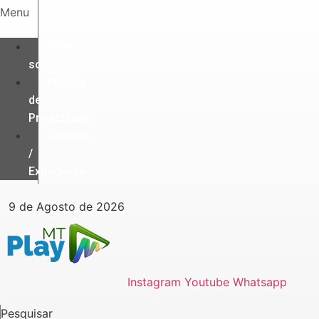
Ir
Menu
para
o
Quem
conteúdo
somos
Política
de
Privacidade
Contato
/
Expediente
9 de Agosto de 2026
Instagram
Youtube
Whatsapp
Pesquisar