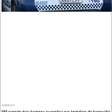
SORRISO
PM prende dois homens suspeitos por tentativa de homicídio