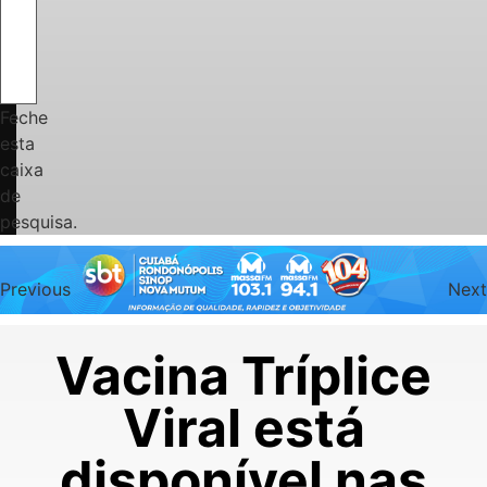
Feche
esta
caixa
de
pesquisa.
Previous
Next
Vacina Tríplice
Viral está
disponível nas