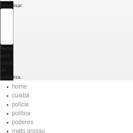
Pesquisar
Feche
esta
caixa
de
pesquisa.
home
cuiabá
polícia
política
poderes
mato grosso