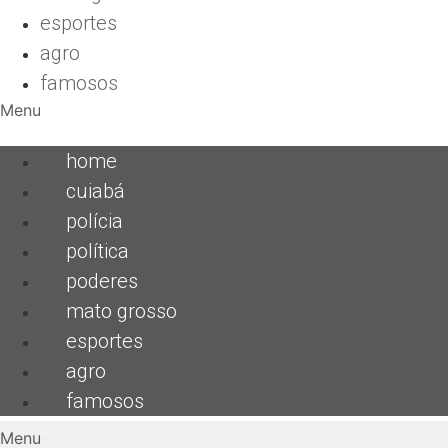
esportes
agro
famosos
Menu
home
cuiabá
polícia
política
poderes
mato grosso
esportes
agro
famosos
Menu