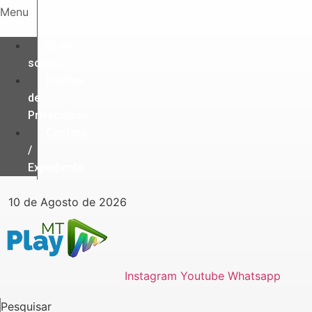
Ir
Menu
para
o
Quem
conteúdo
somos
Política
de
Privacidade
Contato
/
Expediente
10 de Agosto de 2026
Instagram
Youtube
Whatsapp
Pesquisar