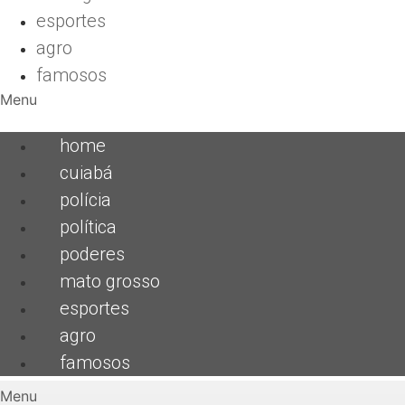
esportes
agro
famosos
Menu
home
cuiabá
polícia
política
poderes
mato grosso
esportes
agro
famosos
Menu