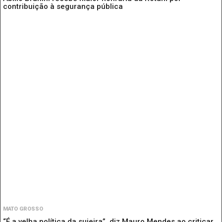
contribuição à segurança pública
MATO GROSSO
“É a velha política da sujeira”, diz Mauro Mendes ao criticar