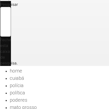
Pesquisar
Feche
esta
caixa
de
pesquisa.
home
cuiabá
polícia
política
poderes
mato grosso