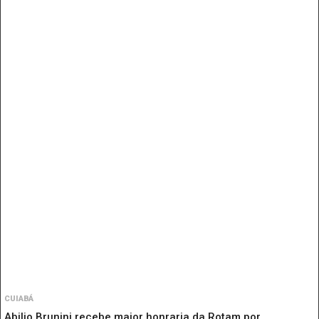
CUIABÁ
Abilio Brunini recebe maior honraria da Rotam por