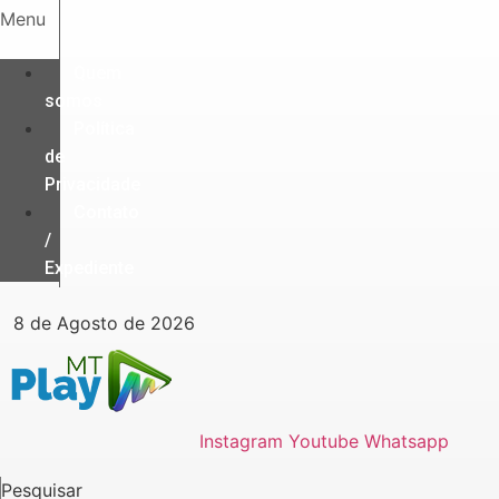
Ir
Menu
para
o
Quem
conteúdo
somos
Política
de
Privacidade
Contato
/
Expediente
8 de Agosto de 2026
Instagram
Youtube
Whatsapp
Pesquisar