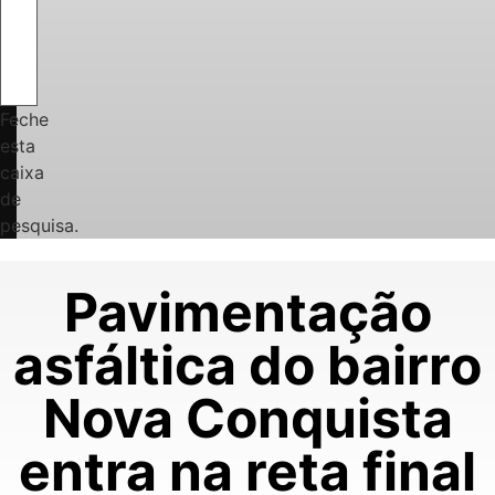
Feche
esta
caixa
de
pesquisa.
Pavimentação
asfáltica do bairro
Nova Conquista
entra na reta final