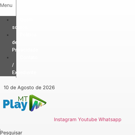
Ir
Menu
para
o
Quem
conteúdo
somos
Política
de
Privacidade
Contato
/
Expediente
10 de Agosto de 2026
Instagram
Youtube
Whatsapp
Pesquisar