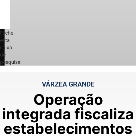
Feche
esta
caixa
de
pesquisa.
VÁRZEA GRANDE
Operação
integrada fiscaliza
estabelecimentos