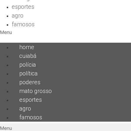
esportes
agro
famosos
Menu
home
cuiabá
polícia
política
poderes
mato grosso
esportes
agro
famosos
Menu