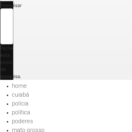
Pesquisar
Feche
esta
caixa
de
pesquisa.
home
cuiabá
polícia
política
poderes
mato grosso