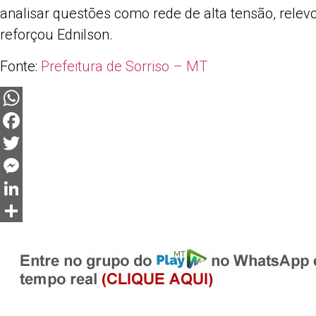
analisar questões como rede de alta tensão, relevo 
reforçou Ednilson.
Fonte:
Prefeitura de Sorriso – MT
WhatsApp
Facebook
Twitter
Messenger
LinkedIn
Share