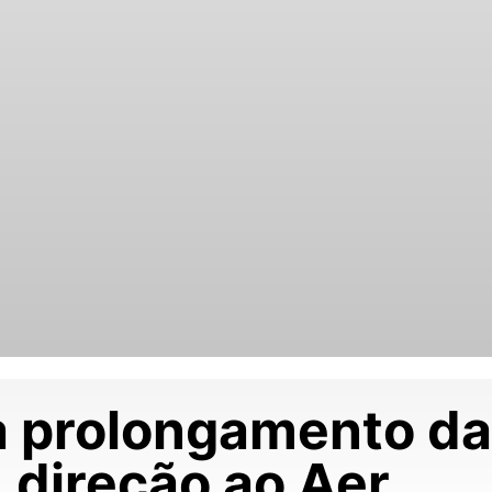
lia prolongamento 
direção ao Aer…