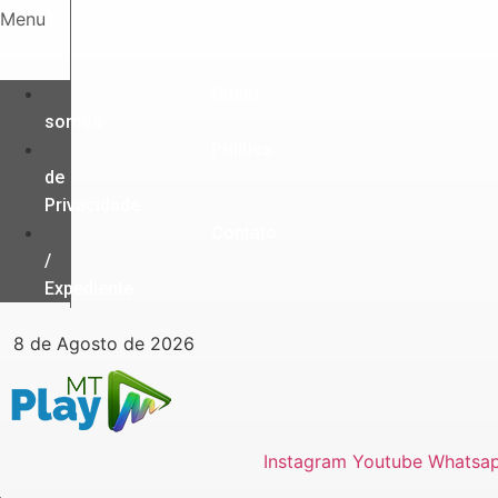
Ir
Menu
para
o
conteúdo
Quem
somos
Política
de
Privacidade
Contato
/
Expediente
8 de Agosto de 2026
Instagram
Youtube
Whatsa