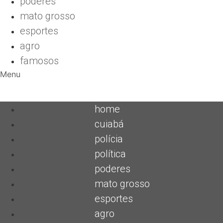
poderes
mato grosso
esportes
agro
famosos
Menu
home
cuiabá
polícia
política
poderes
mato grosso
esportes
agro