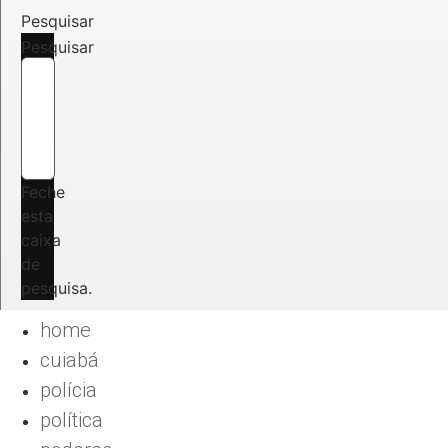
Pesquisar
Pesquisar
Feche
esta
caixa
de
pesquisa.
home
cuiabá
polícia
política