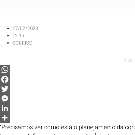
27/02/2023
12:15
SORRISO
publ
WhatsApp
Facebook
Twitter
Messenger
LinkedIn
“Precisamos ver como está o planejamento da conc
Share