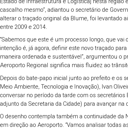
Estado de Infraestrutura e Logística] nesta região 
cascalho mesmo”, adiantou o secretário de Governo
alterar o traçado original da Blume, foi levantad
entre 2009 e 2014.
“Sabemos que este é um processo longo, que vai 
intenção é, já agora, definir este novo traçado pa
maneira ordenada e sustentável”, argumentou o pr
Aeroporto Regional significa mais fluidez ao trânsi
Depois do bate-papo inicial junto ao prefeito e os s
Meio Ambiente, Tecnologia e Inovação), Ivan Olive
conversar no período da tarde com os secretários Ed
adjunto da Secretaria da Cidade) para avançar na 
O desenho contempla também a continuidade da No
em direção ao Aeroporto. “Vamos analisar todas as 