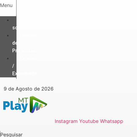
Ir
Menu
para
o
Quem
conteúdo
somos
Política
de
Privacidade
Contato
/
Expediente
9 de Agosto de 2026
Instagram
Youtube
Whatsapp
Pesquisar