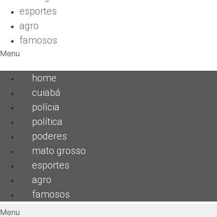
esportes
agro
famosos
Menu
home
cuiabá
polícia
política
poderes
mato grosso
esportes
agro
famosos
Menu