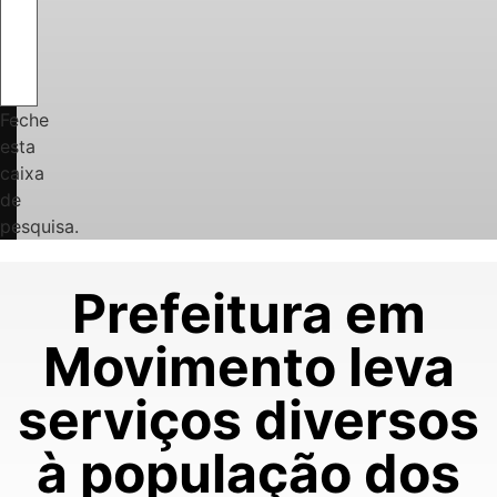
Feche
esta
caixa
de
pesquisa.
Prefeitura em
Movimento leva
serviços diversos
à população dos