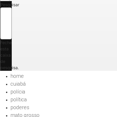
Pesquisar
Feche
esta
caixa
de
pesquisa.
home
cuiabá
polícia
política
poderes
mato grosso