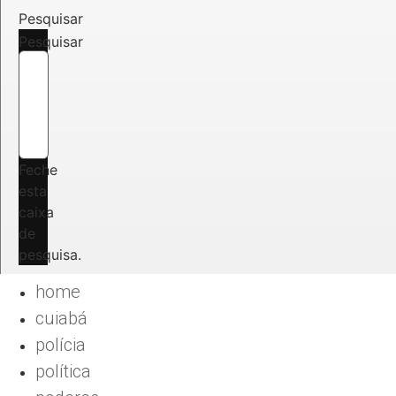
Pesquisar
Pesquisar
Feche
esta
caixa
de
pesquisa.
home
cuiabá
polícia
política