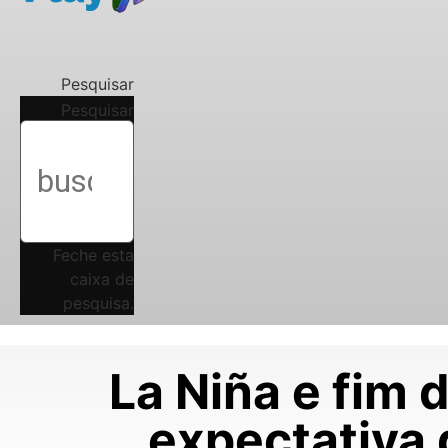
Pesquisar
Pesquisar
Feche esta
caixa de
pesquisa.
La Niña e fim 
expectativa 