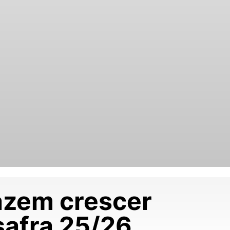
fazem crescer
safra 25/26