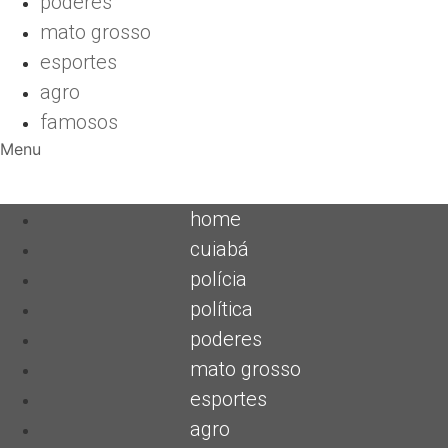
poderes
mato grosso
esportes
agro
famosos
Menu
home
cuiabá
polícia
política
poderes
mato grosso
esportes
agro