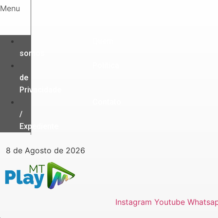
Ir
Menu
para
o
conteúdo
Quem
somos
Política
de
Privacidade
Contato
/
Expediente
8 de Agosto de 2026
Instagram
Youtube
Whatsa