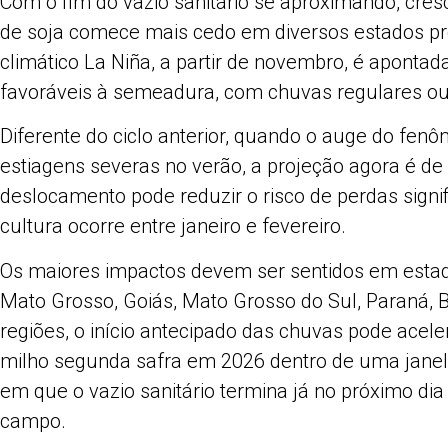
Com o fim do vazio sanitário se aproximando, cres
Share
de soja comece mais cedo em diversos estados p
climático La Niña, a partir de novembro, é apontad
favoráveis à semeadura, com chuvas regulares ou ma
Diferente do ciclo anterior, quando o auge do fen
estiagens severas no verão, a projeção agora é d
deslocamento pode reduzir o risco de perdas signif
cultura ocorre entre janeiro e fevereiro.
Os maiores impactos devem ser sentidos em esta
Mato Grosso, Goiás, Mato Grosso do Sul, Paraná, B
regiões, o início antecipado das chuvas pode aceler
milho segunda safra em 2026 dentro de uma janel
em que o vazio sanitário termina já no próximo dia
campo.