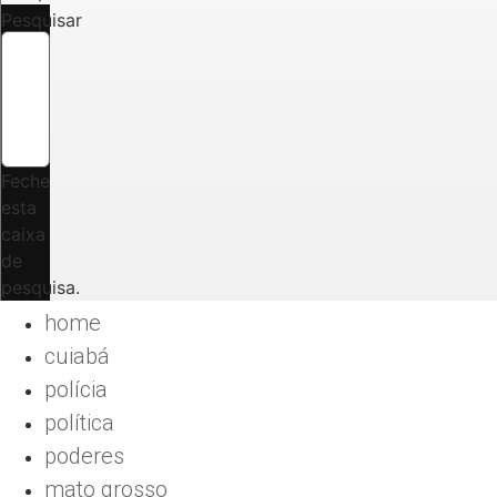
Pesquisar
Feche
esta
caixa
de
pesquisa.
home
cuiabá
polícia
política
poderes
mato grosso