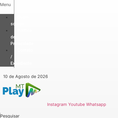
Ir
Menu
para
o
Quem
conteúdo
somos
Política
de
Privacidade
Contato
/
Expediente
10 de Agosto de 2026
Instagram
Youtube
Whatsapp
Pesquisar