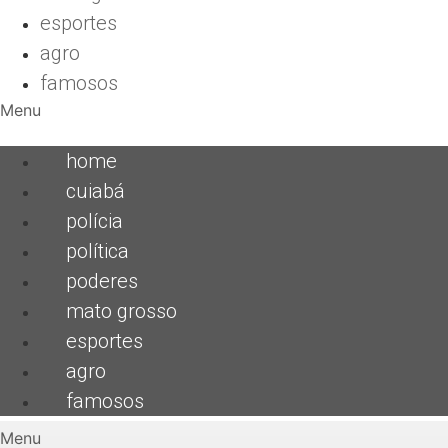
esportes
agro
famosos
Menu
home
cuiabá
polícia
política
poderes
mato grosso
esportes
agro
famosos
Menu