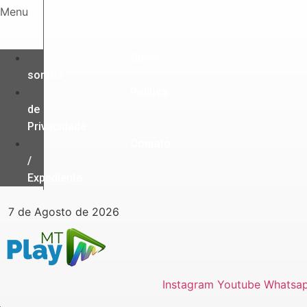
Ir
Menu
para
o
conteúdo
Quem
somos
Política
de
Privacidade
Contato
/
Expediente
7 de Agosto de 2026
Instagram
Youtube
Whatsa