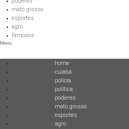
poderes
mato grosso
esportes
agro
famosos
Menu
home
cuiabá
polícia
política
poderes
mato grosso
esportes
agro