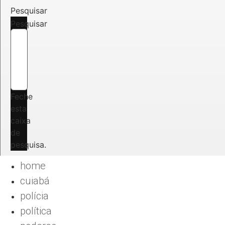
Pesquisar
Pesquisar
Feche
esta
caixa
de
pesquisa.
home
cuiabá
polícia
política