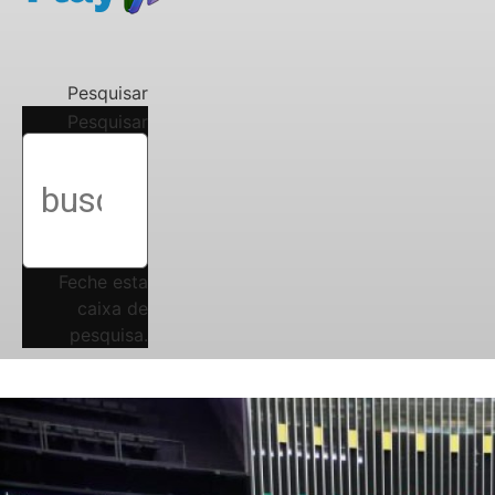
Pesquisar
Pesquisar
Feche esta
caixa de
pesquisa.