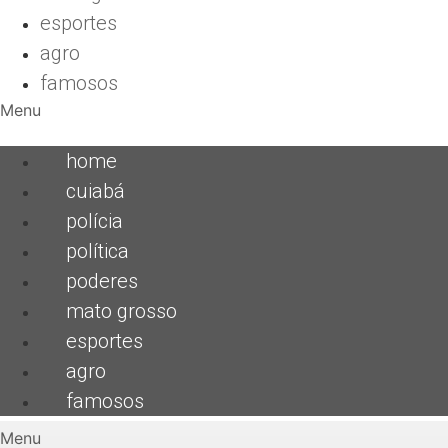
esportes
agro
famosos
Menu
home
cuiabá
polícia
política
poderes
mato grosso
esportes
agro
famosos
Menu