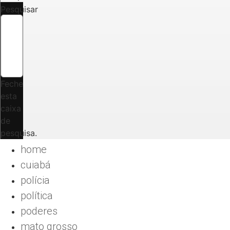
Pesquisar
Feche
esta
caixa
de
pesquisa.
home
cuiabá
polícia
política
poderes
mato grosso