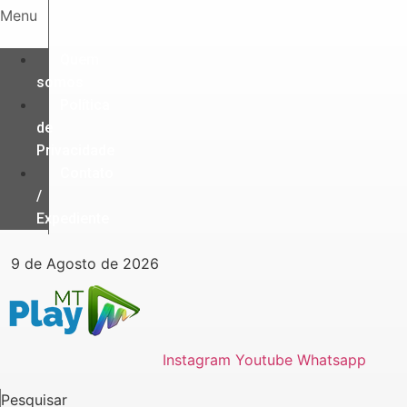
Ir
Menu
para
o
Quem
conteúdo
somos
Política
de
Privacidade
Contato
/
Expediente
9 de Agosto de 2026
Instagram
Youtube
Whatsapp
Pesquisar