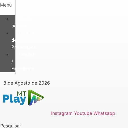
Ir
Menu
para
o
Quem
conteúdo
somos
Política
de
Privacidade
Contato
/
Expediente
8 de Agosto de 2026
Instagram
Youtube
Whatsapp
Pesquisar