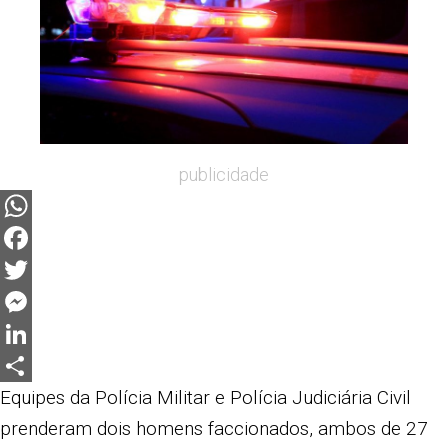
publicidade
WhatsApp
Facebook
Twitter
Messenger
LinkedIn
Share
Equipes da Polícia Militar e Polícia Judiciária Civil
prenderam dois homens faccionados, ambos de 27