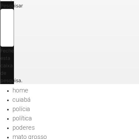
Pesquisar
Feche
esta
caixa
de
pesquisa.
home
cuiabá
polícia
política
poderes
mato grosso