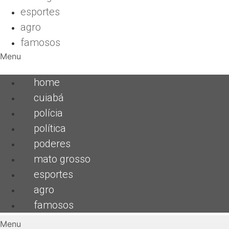
esportes
agro
famosos
Menu
home
cuiabá
polícia
política
poderes
mato grosso
esportes
agro
famosos
Menu