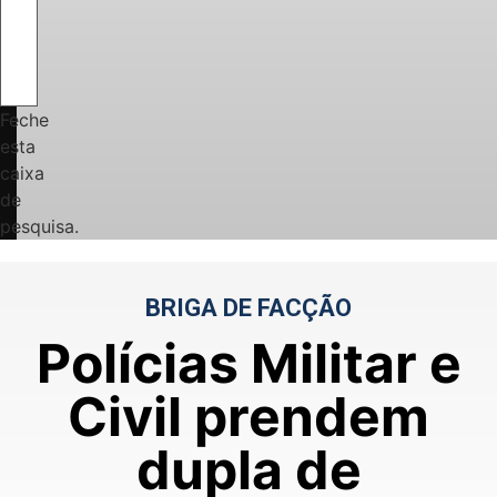
Feche
esta
caixa
de
pesquisa.
BRIGA DE FACÇÃO
Polícias Militar e
Civil prendem
dupla de