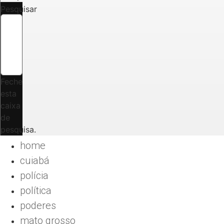
Pesquisar
Feche
esta
caixa
de
pesquisa.
home
cuiabá
polícia
política
poderes
mato grosso