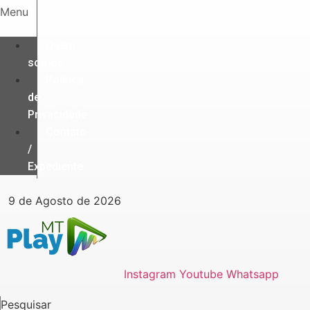
Ir
Menu
para
o
Quem
conteúdo
somos
Política
de
Privacidade
Contato
/
Expediente
9 de Agosto de 2026
Instagram
Youtube
Whatsapp
Pesquisar