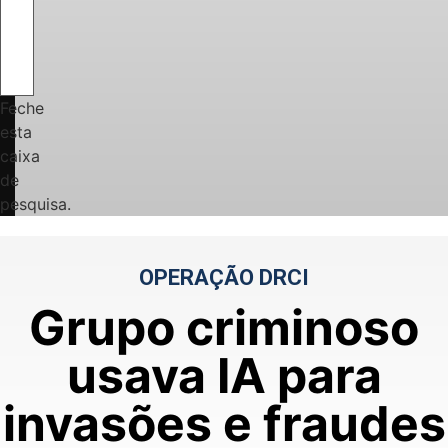
Feche
esta
caixa
de
pesquisa.
OPERAÇÃO DRCI
Grupo criminoso
usava IA para
invasões e fraudes