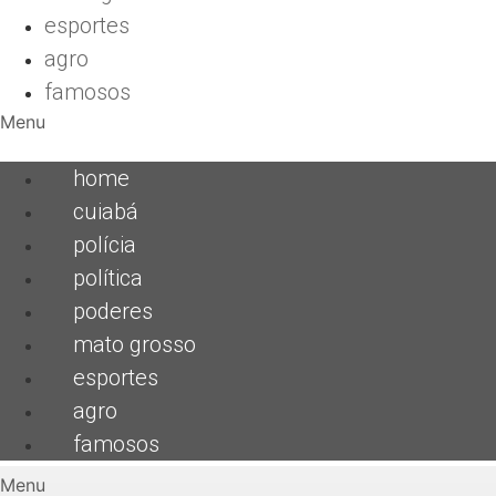
esportes
agro
famosos
Menu
home
cuiabá
polícia
política
poderes
mato grosso
esportes
agro
famosos
Menu