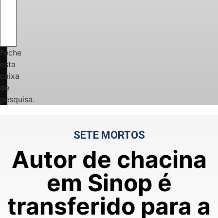
Feche
esta
caixa
de
pesquisa.
SETE MORTOS
Autor de chacina
em Sinop é
transferido para a