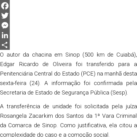
WhatsApp
Facebook
Twitter
Messenger
LinkedIn
Share
O autor da chacina em Sinop (500 km de Cuiabá),
Edgar Ricardo de Oliveira foi transferido para a
Penitenciária Central do Estado (PCE) na manhã desta
sexta-feira (24). A informação foi confirmada pela
Secretaria de Estado de Segurança Pública (Sesp).
A transferência de unidade foi solicitada pela juíza
Rosangela Zacarkim dos Santos da 1ª Vara Criminal
da Comarca de Sinop. Como justificativa, ela citou a
complexidade do caso e a comoção social.