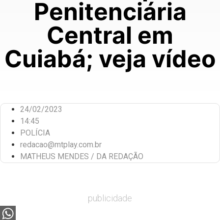
Penitenciária
Central em
Cuiabá; veja vídeo
24/02/2023
14:45
POLÍCIA
redacao@mtplay.com.br
MATHEUS MENDES / DA REDAÇÃO
publicidade