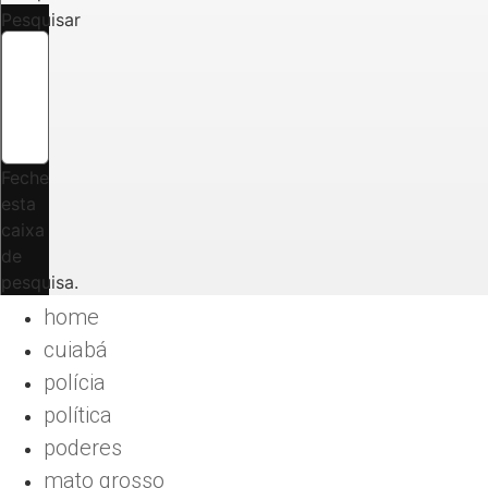
Pesquisar
Feche
esta
caixa
de
pesquisa.
home
cuiabá
polícia
política
poderes
mato grosso