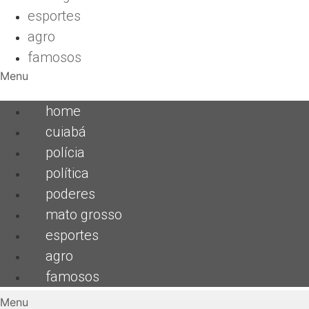
esportes
agro
famosos
Menu
home
cuiabá
polícia
política
poderes
mato grosso
esportes
agro
famosos
Menu