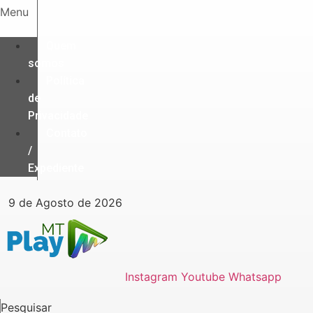
Ir
Menu
para
o
Quem
conteúdo
somos
Política
de
Privacidade
Contato
/
Expediente
9 de Agosto de 2026
Instagram
Youtube
Whatsapp
Pesquisar