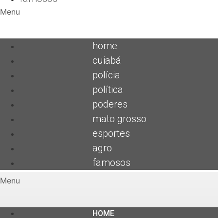
Menu
home
cuiabá
polícia
política
poderes
mato grosso
esportes
agro
famosos
Menu
HOME