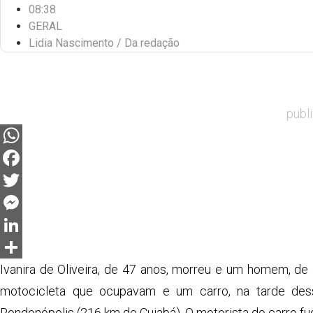
08:38
GERAL
Lidia Nascimento / Da redação
publ
WhatsApp
Facebook
Twitter
Messenger
LinkedIn
Share
Ivanira de Oliveira, de 47 anos, morreu e um homem, de
motocicleta que ocupavam e um carro, na tarde des
Rondonópolis (216 km de Cuiabá). O motorista do carro fug