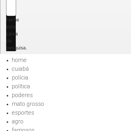
Feche
esta
caixa
de
pesquisa.
home
cuiabá
polícia
política
poderes
mato grosso
esportes
agro
famosos