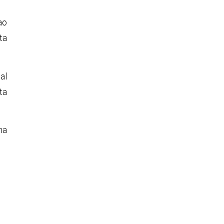
ao
ta
al
ta
na