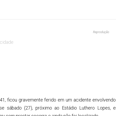
Reprodução
icidade
 41, ficou gravemente ferido em um acidente envolvendo
se sábado (27), próximo ao Estádio Luthero Lopes, 
iu sem prestar socorro e ainda não foi localizado.