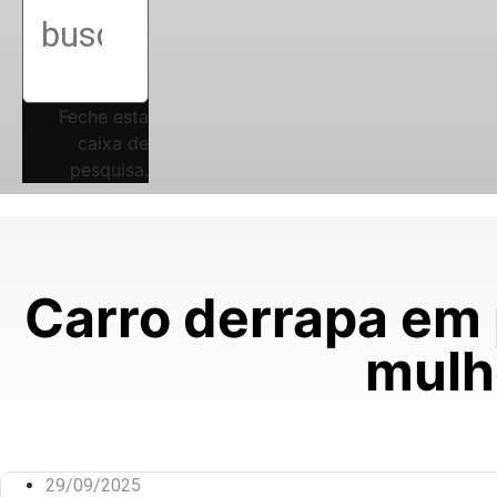
Feche esta
caixa de
pesquisa.
Carro derrapa em 
mulh
29/09/2025