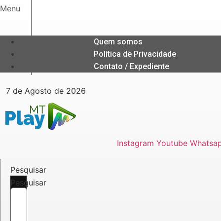
Ir
Menu
para
o
conteúdo
Quem somos
Política de Privacidade
Contato / Expediente
7 de Agosto de 2026
Instagram
Youtube
Whatsa
Pesquisar
Pesquisar