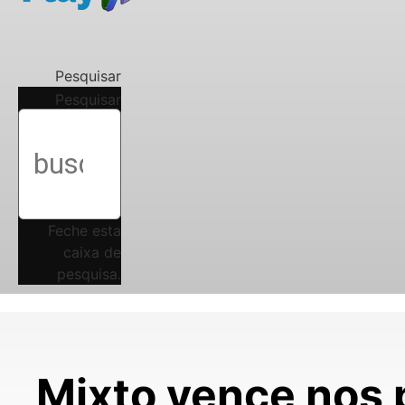
Pesquisar
Pesquisar
Feche esta
caixa de
pesquisa.
Mixto vence nos p