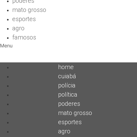
poderes
mato grosso
esportes
agro
famosos
Menu
home
cuiabá
polícia
política
poderes
mato grosso
esportes
agro