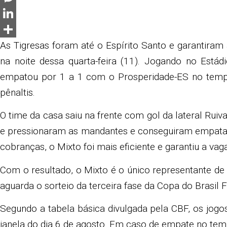
Messenger
LinkedIn
Share
As Tigresas foram até o Espírito Santo e garantiram 
na noite dessa quarta-feira (11). Jogando no Estád
empatou por 1 a 1 com o Prosperidade-ES no temp
pênaltis.
O time da casa saiu na frente com gol da lateral Rui
e pressionaram as mandantes e conseguiram empatar
cobranças, o Mixto foi mais eficiente e garantiu a vag
Com o resultado, o Mixto é o único representante de
aguarda o sorteio da terceira fase da Copa do Brasil 
Segundo a tabela básica divulgada pela CBF, os jogos
janela do dia 6 de agosto. Em caso de empate no temp