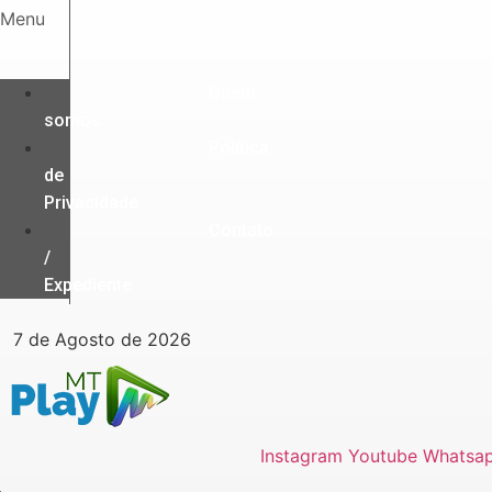
Ir
Menu
para
o
conteúdo
Quem
somos
Política
de
Privacidade
Contato
/
Expediente
7 de Agosto de 2026
Instagram
Youtube
Whatsa