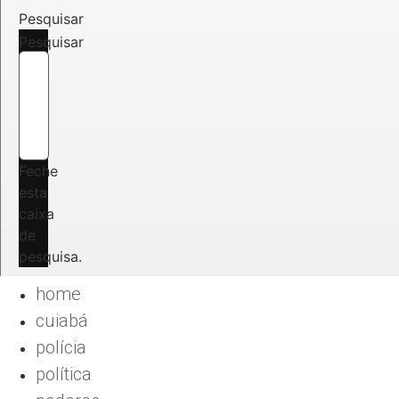
Pesquisar
Pesquisar
Feche
esta
caixa
de
pesquisa.
home
cuiabá
polícia
política