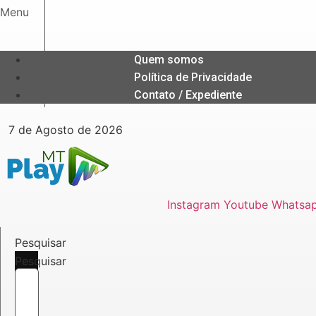
Ir
Menu
para
o
conteúdo
Quem somos
Política de Privacidade
Contato / Expediente
7 de Agosto de 2026
Instagram
Youtube
Whatsa
Pesquisar
Pesquisar