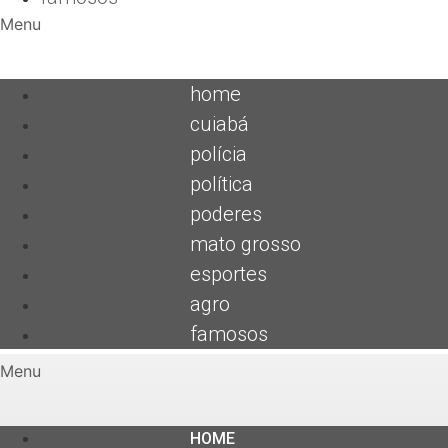
Menu
home
cuiabá
polícia
política
poderes
mato grosso
esportes
agro
famosos
Menu
HOME