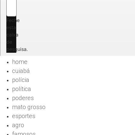
Feche
esta
caixa
de
pesquisa.
home
cuiabá
polícia
política
poderes
mato grosso
esportes
agro
famosos