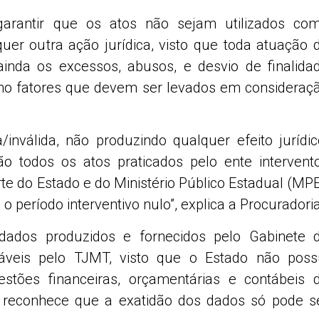
arantir que os atos não sejam utilizados co
er outra ação jurídica, visto que toda atuação 
inda os excessos, abusos, e desvio de finalida
omo fatores que devem ser levados em consideraç
inválida, não produzindo qualquer efeito jurídic
são todos os atos praticados pelo ente intervento
te do Estado e do Ministério Público Estadual (MPE
 o período interventivo nulo”, explica a Procuradoria
ados produzidos e fornecidos pelo Gabinete 
áveis pelo TJMT, visto que o Estado não poss
stões financeiras, orçamentárias e contábeis 
e reconhece que a exatidão dos dados só pode s