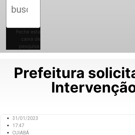
Feche esta
caixa de
pesquisa.
Prefeitura solic
Intervenção
31/01/2023
17:47
CUIABÁ