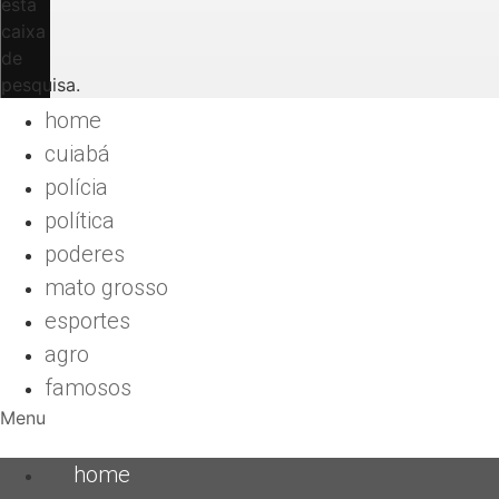
esta
caixa
de
pesquisa.
home
cuiabá
polícia
política
poderes
mato grosso
esportes
agro
famosos
Menu
home