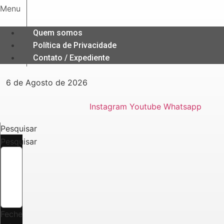
Ir
Menu
para
o
Quem somos
conteúdo
Política de Privacidade
Contato / Expediente
6 de Agosto de 2026
Instagram
Youtube
Whatsapp
Pesquisar
Pesquisar
Feche