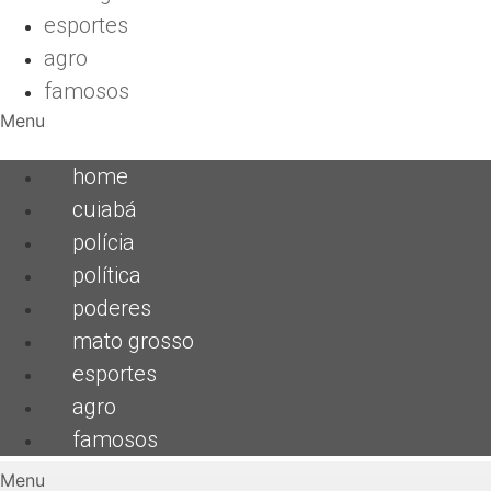
esportes
agro
famosos
Menu
home
cuiabá
polícia
política
poderes
mato grosso
esportes
agro
famosos
Menu