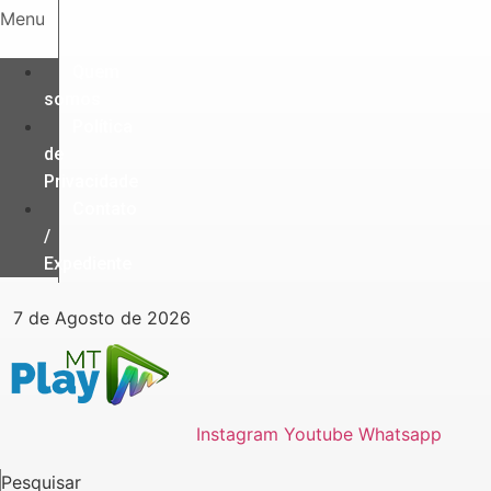
Ir
Menu
para
o
Quem
conteúdo
somos
Política
de
Privacidade
Contato
/
Expediente
7 de Agosto de 2026
Instagram
Youtube
Whatsapp
Pesquisar