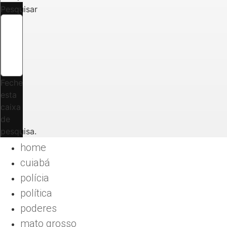
Pesquisar
Feche
esta
caixa
de
pesquisa.
home
cuiabá
polícia
política
poderes
mato grosso