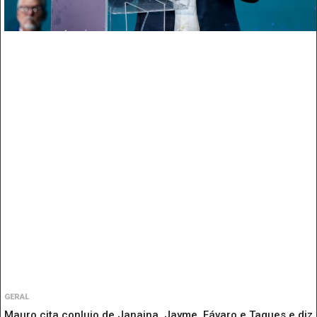
GERAL
Mauro cita conluio de Janaina, Jayme, Fávaro e Taques e diz