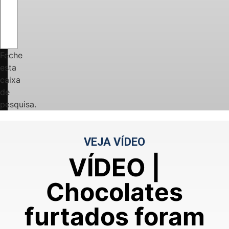
Feche
esta
caixa
de
pesquisa.
VEJA VÍDEO
VÍDEO |
Chocolates
furtados foram