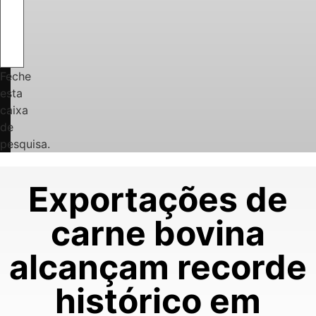
Feche
esta
caixa
de
pesquisa.
Exportações de
carne bovina
alcançam recorde
histórico em