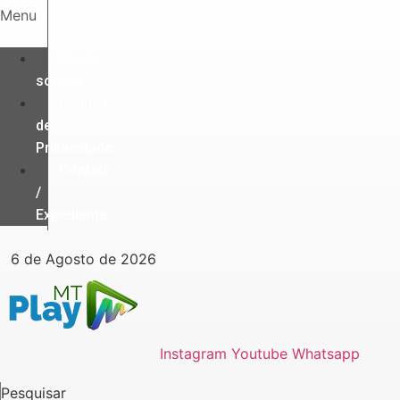
Ir
Menu
para
o
Quem
conteúdo
somos
Política
de
Privacidade
Contato
/
Expediente
6 de Agosto de 2026
Instagram
Youtube
Whatsapp
Pesquisar