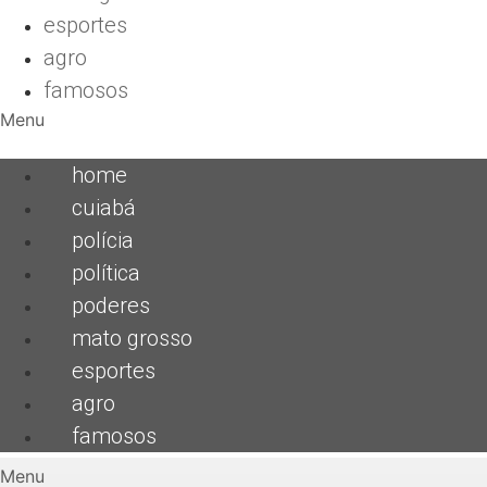
esportes
agro
famosos
Menu
home
cuiabá
polícia
política
poderes
mato grosso
esportes
agro
famosos
Menu