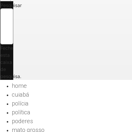
Pesquisar
Feche
esta
caixa
de
pesquisa.
home
cuiabá
polícia
política
poderes
mato grosso