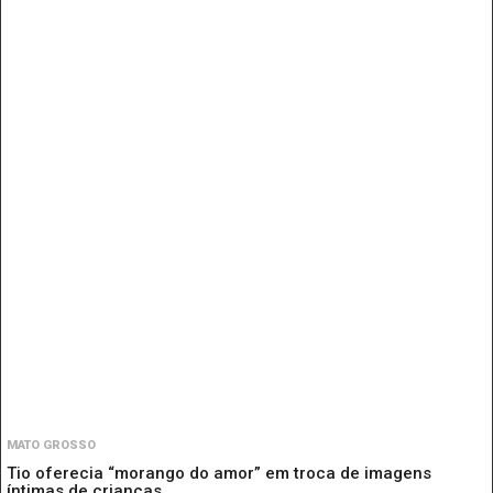
MATO GROSSO
Tio oferecia “morango do amor” em troca de imagens
íntimas de crianças